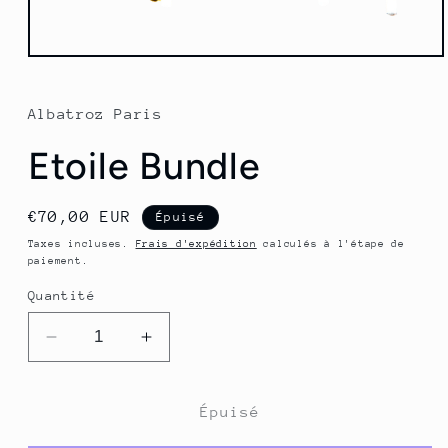
Ouvrir
le
média
1
Albatroz Paris
dans
une
Etoile Bundle
fenêtre
modale
Prix
€70,00 EUR
Épuisé
habituel
Taxes incluses.
Frais d'expédition
calculés à l'étape de
paiement.
Quantité
Réduire
Augmenter
la
la
quantité
quantité
de
de
Épuisé
Etoile
Etoile